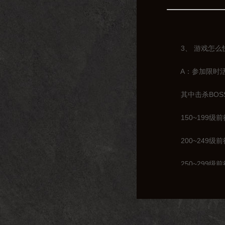
3、 游戏怎么
A：参加限时活动
其中击杀BOSS
150~199级
200~249级
250~299级
300~319级