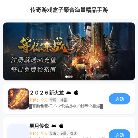
传奇游戏盒子聚合海量精品手游
２０２６新火龙
启动
开区：全天
专属
神器
█赞助免费打╱小怪爆战神╱剑甲全靠爆█
星月传说
开区：全天
复古，专属，攻速
启动