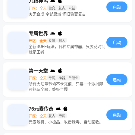
九指神丐
启动
开区：全天
微变，复古，公益
★无合成 全部靠爆 怀旧微变复古
专属世界
开区：全天
专属
散人
启动
全新BUFF玩法，各种专属神器，只要花时间
就是王者
第一天堂
开区：全天
专属，神器，单职业
启动
所有大陆章节均不卡充值，只要一个沙捐即
可畅玩全服，终极全爆
76元素传奇
启动
开区：全天
复古
专属
元素随机，小极品，攻击绿毒，自动回收。