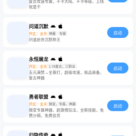
复古攻速专属，不卡大陆、不卡等级，上线
就是干
问道沉默
启动
开区：全天
神器
专属
问道启世沉默称王
永恒屠龙
开区：全天
1.76复古，三职业
启动
五元满赞→全靠打，超级攻速，极品装备，
复古神器
勇者联盟
开区：全天
微变，专属，神器
启动
微变专属神器，超激情玩法，全新技能，免
费沙捐，免费会员
归隐传奇