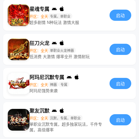
星魂专属
启动
开区：全天
专属，单职业
超多剧情 N种玩法 激情大服
狂刀火龙
启动
开区：全天
单职业火龙神器
低消费 大激情 爆率全开 激情耐玩
阿玛尼沉默专属
启动
开区：全天
神器
专属
阿玛尼强势来袭
聚友沉默
开区：全天
沉默，专属，单职业
启动
单职业沉默专属，超多独家玩法，千件专
属，高倍爆率