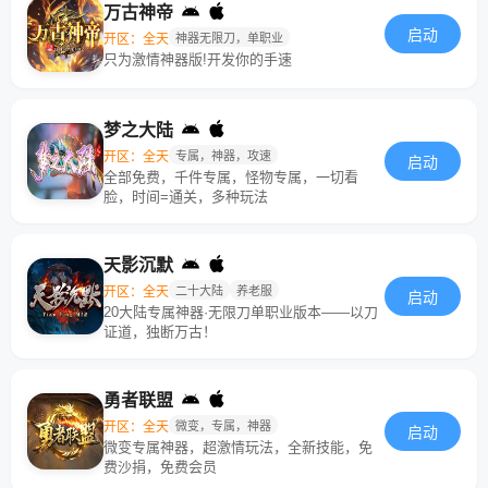
万古神帝
启动
开区：全天
神器无限刀，单职业
只为激情神器版!开发你的手速
梦之大陆
开区：全天
专属，神器，攻速
启动
全部免费，千件专属，怪物专属，一切看
脸，时间=通关，多种玩法
天影沉默
开区：全天
二十大陆
养老服
启动
20大陆专属神器·无限刀单职业版本——以刀
证道，独断万古！
勇者联盟
开区：全天
微变，专属，神器
启动
微变专属神器，超激情玩法，全新技能，免
费沙捐，免费会员