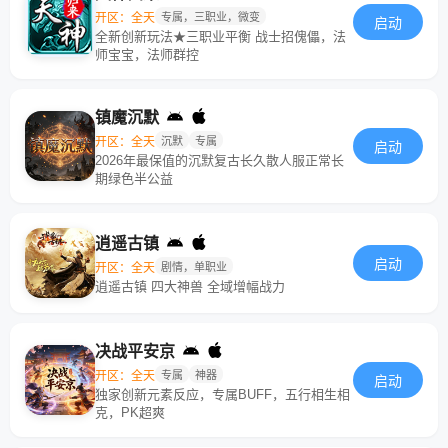
开区：全天
专属，三职业，微变
启动
全新创新玩法★三职业平衡 战士招傀儡，法
师宝宝，法师群控
镇魔沉默
开区：全天
沉默
专属
启动
2026年最保值的沉默复古长久散人服正常长
期绿色半公益
逍遥古镇
启动
开区：全天
剧情，单职业
逍遥古镇 四大神兽 全域增幅战力
决战平安京
开区：全天
专属
神器
启动
独家创新元素反应，专属BUFF，五行相生相
克，PK超爽