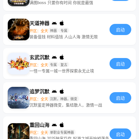
满图boss 只要你有时间 你就是最强
天道神器
启动
开区：全天
神器
专属
装备值钱 材料值钱 人山人海 激情无限
玄武沉默
启动
开区：全天
专属
复古
一怪一专属一城一世界探索永无止境
追梦沉默
启动
开区：全天
沉默，神器，微变
沉默鉴定神器微变，集结散人，激情一战
重回山海
开区：全天
单职业专属神器
启动
重回山海 2025独家巨作 起源之城开始掉落各