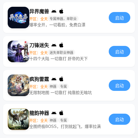
异界魔兽
启动
开区：全天
专属神器，单职业
爆率全开，一切看脸，免费白漂
刀锋迷失
启动
开区：全天
迷失单职业神器
十四个大陆 一切靠打 肝帝的天下
疯狗雷霆
启动
开区：全天
神器
专属
无限制地图 一切靠打 纯靠脸无暗坑
龍韵神器
启动
开区：全天
神器
专属
全图终极BOSS，打到就起飞，爆率拉满