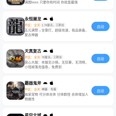
满图boss 只要你有时间 你就是最强
永恒屠龙
开区：全天
1.76复古，三职业
启动
五元满赞→全靠打，超级攻速，极品装备，
复古神器
天真复古
开区：全天
76复古，三职业
启动
良心大服：本服无沙捐，无狂暴，无顶榜，
小怪掉落充值卷，免费到
霸器鬼斧
开区：全天
神器
专属
启动
独家宠物 可分体合体 分体群怪 合体增加人
物属性
星空北域