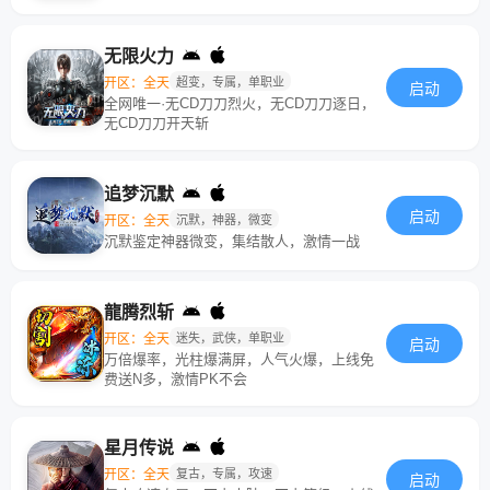
无限火力
开区：全天
超变，专属，单职业
启动
全网唯一·无CD刀刀烈火，无CD刀刀逐日，
无CD刀刀开天斩
追梦沉默
启动
开区：全天
沉默，神器，微变
沉默鉴定神器微变，集结散人，激情一战
龍腾烈斩
开区：全天
迷失，武侠，单职业
启动
万倍爆率，光柱爆满屏，人气火爆，上线免
费送N多，激情PK不会
星月传说
开区：全天
复古，专属，攻速
启动