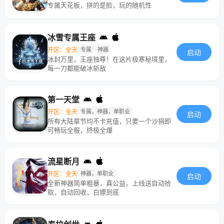
专属天花板，拼的是脸，玩的随机性
冰雪专属王座
开区：全天
专属
神器
启动
冰封万里，王座独尊！在这片极寒秘境里，
每一刀都能破冰斩敌
第一天堂
开区：全天
专属，神器，单职业
启动
所有大陆章节均不卡充值，只要一个沙捐即
可畅玩全服，终极全爆
流星断月
开区：全天
神器，单职业
启动
全新神器简单粗暴，真公益，上线送自动拾
取，自动回收，白嫖到底