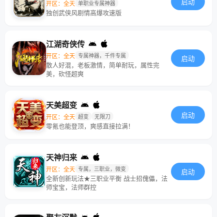
启动
开区：全天
单职业专属神器
独创武侠风剧情高爆攻速版
江湖奇侠传
开区：全天
专属神器，千件专属
启动
散人好混，老板激情，简单耐玩，属性完
美，砍怪超爽
天美超变
启动
开区：全天
超变
无限刀
零氪也能登顶，爽感直接拉满！
天神归来
开区：全天
专属，三职业，微变
启动
全新创新玩法★三职业平衡 战士招傀儡，法
师宝宝，法师群控