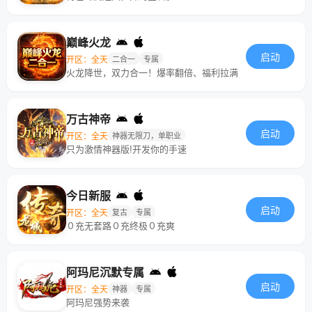
巅峰火龙
启动
开区：全天
二合一
专属
火龙降世，双力合一！爆率翻倍、福利拉满
万古神帝
启动
开区：全天
神器无限刀，单职业
只为激情神器版!开发你的手速
今日新服
启动
开区：全天
复古
专属
０充无套路０充终极０充爽
阿玛尼沉默专属
启动
开区：全天
神器
专属
阿玛尼强势来袭