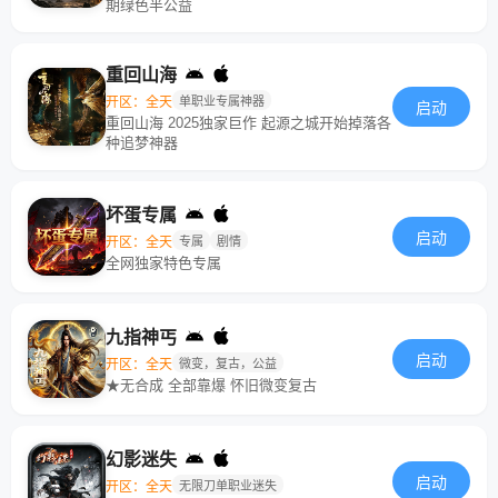
期绿色半公益
重回山海
开区：全天
单职业专属神器
启动
重回山海 2025独家巨作 起源之城开始掉落各
种追梦神器
坏蛋专属
启动
开区：全天
专属
剧情
全网独家特色专属
九指神丐
启动
开区：全天
微变，复古，公益
★无合成 全部靠爆 怀旧微变复古
幻影迷失
启动
开区：全天
无限刀单职业迷失