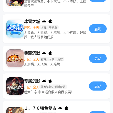
复古攻速专属，不卡大陆、不卡等级，上线
就是干
冰雪之城
开区：全天
冰雪，单职业
启动
无套路，无隐藏，无暗坑，大小神魔，超级
梦，散人玩家随便搞
典藏沉默
启动
开区：全天
复古，专属，沉默
无沙捐，无顶榜，无暗坑
专属沉默
启动
开区：全天
独家沉默，新版玩法
超大生态-非常适合散人自我发展!
１．７６特色复古