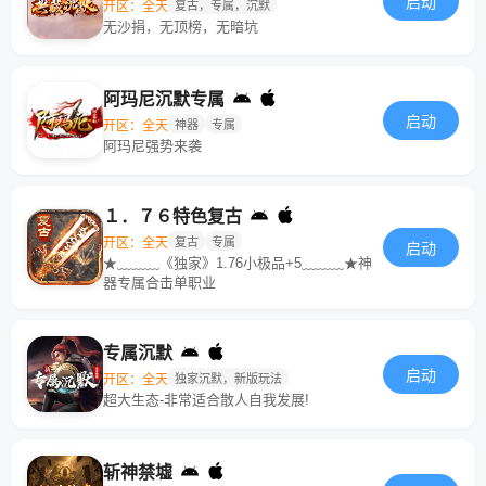
启动
开区：全天
复古，专属，沉默
无沙捐，无顶榜，无暗坑
阿玛尼沉默专属
启动
开区：全天
神器
专属
阿玛尼强势来袭
１．７６特色复古
开区：全天
复古
专属
启动
★﹏﹏﹏《独家》1.76小极品+5﹏﹏﹏★神
器专属合击单职业
专属沉默
启动
开区：全天
独家沉默，新版玩法
超大生态-非常适合散人自我发展!
斩神禁墟