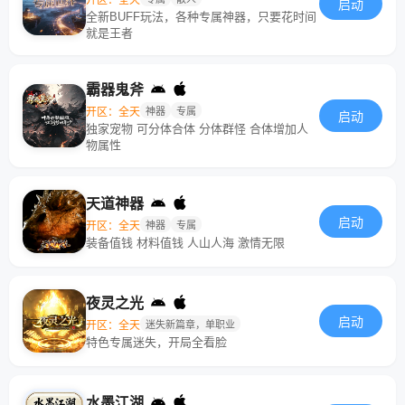
启动
全新BUFF玩法，各种专属神器，只要花时间
就是王者
霸器鬼斧
开区：全天
神器
专属
启动
独家宠物 可分体合体 分体群怪 合体增加人
物属性
天道神器
启动
开区：全天
神器
专属
装备值钱 材料值钱 人山人海 激情无限
夜灵之光
启动
开区：全天
迷失新篇章，单职业
特色专属迷失，开局全看脸
水墨江湖